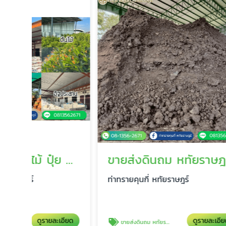
ขายวัสดุปลูกต้นไม้ ปุ๋ย หทัยราษฎร์
ขายส่งดินถม หทัยราษฎร์
ท่าทรายคุนกี่ หทัยราษฎร์
ท่าทรายค
ียด
ดูรายละเอียด
ขายส่งดินถม หทัยราษฎร์
ขายส่งดินลู