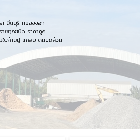
ทรา มีนบุรี หนองจอก
ทรายทุกชนิด ราคาถูก
กผสมใบก้ามปู แกลบ ดินบดล้วน