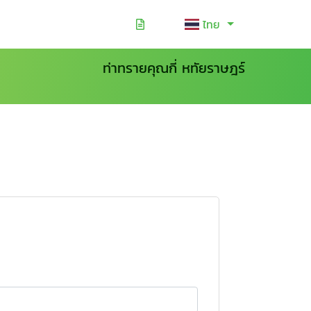
ไทย
ท่าทรายคุณกี่ หทัยราษฎร์