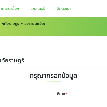
แคตตาล็อก
แกลเลอรี่
ติดต่อเรา
 หทัยราษฎร์
»
ขอรายละเอียด
หทัยราษฎร์
กรุณากรอกข้อมูล
อีเมล