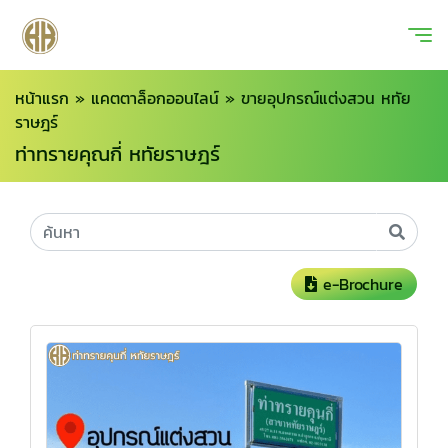
หน้าแรก
»
แคตตาล็อกออนไลน์
»
ขายอุปกรณ์แต่งสวน หทัย
ราษฎร์
ท่าทรายคุณกี่ หทัยราษฎร์
e-Brochure